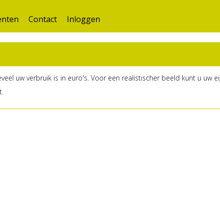
nten
Contact
Inloggen
el uw verbruik is in euro's. Voor een realistischer beeld kunt u uw eig
t.